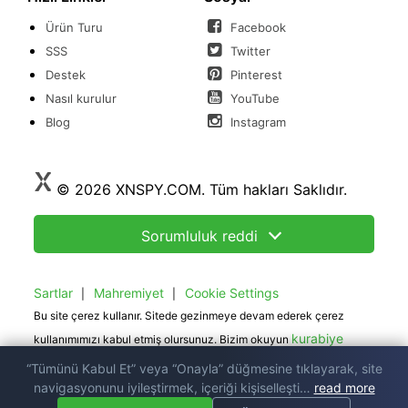
Ürün Turu
Facebook
SSS
Twitter
Destek
Pinterest
Nasıl kurulur
YouTube
Blog
Instagram
© 2026 XNSPY.COM. Tüm hakları Saklıdır.
Sorumluluk reddi
Sartlar
Mahremiyet
Cookie Settings
|
|
Bu site çerez kullanır. Sitede gezinmeye devam ederek çerez
kurabiye
kullanımımızı kabul etmiş olursunuz. Bizim okuyun
politika.
“Tümünü Kabul Et” veya “Onayla” düğmesine tıklayarak, site
navigasyonunu iyileştirmek, içeriği kişiselleşti…
read more