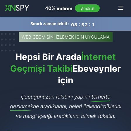
navigation
40%
indirim
Toggle
Şimdi al
Sınırlı zaman teklif :
0
8
5
2
1
0
WEB GEÇMİŞİNİ İZLEMEK İÇİN UYGULAMA
Hepsi Bir Arada
İnternet
Geçmişi Takibi
Ebeveynler
için
Çocuğunuzun takibini yapın
internette
gezinmek
ne aradıklarını, neleri ilgilendirdiklerini
ve hangi içeriği aradıklarını bilmek tüketin.