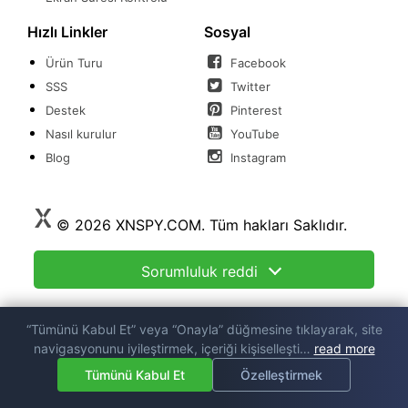
Hızlı Linkler
Sosyal
Ürün Turu
Facebook
SSS
Twitter
Destek
Pinterest
Nasıl kurulur
YouTube
Blog
Instagram
© 2026 XNSPY.COM. Tüm hakları Saklıdır.
Sorumluluk reddi
Sartlar
Mahremiyet
Cookie Settings
“Tümünü Kabul Et” veya “Onayla” düğmesine tıklayarak, site
|
|
navigasyonunu iyileştirmek, içeriği kişiselleşti…
read more
Bu site çerez kullanır. Sitede gezinmeye devam ederek çerez
kurabiye
Tümünü Kabul Et
Özelleştirmek
kullanımımızı kabul etmiş olursunuz. Bizim okuyun
politika.