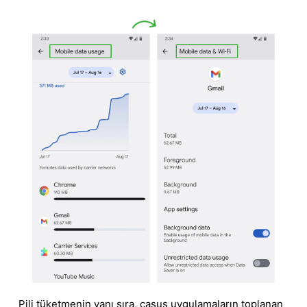
Pili tüketmenin yanı sıra, casus uygulamaların toplanan