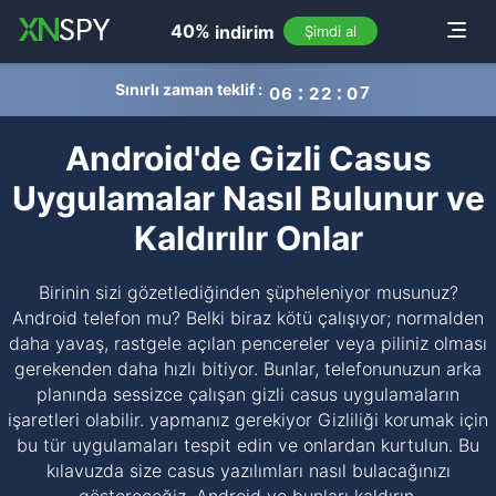
navigation
40%
indirim
Toggle
Şimdi al
Sınırlı zaman teklif :
0
6
2
2
0
6
Android'de Gizli Casus
Uygulamalar Nasıl Bulunur ve
Kaldırılır Onlar
Birinin sizi gözetlediğinden şüpheleniyor musunuz?
Android telefon mu? Belki biraz kötü çalışıyor; normalden
daha yavaş, rastgele açılan pencereler veya piliniz olması
gerekenden daha hızlı bitiyor. Bunlar, telefonunuzun arka
planında sessizce çalışan gizli casus uygulamaların
işaretleri olabilir. yapmanız gerekiyor Gizliliği korumak için
bu tür uygulamaları tespit edin ve onlardan kurtulun. Bu
kılavuzda size casus yazılımları nasıl bulacağınızı