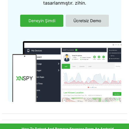
tasarlanmıştır. zihin.
Deneyin Şimdi
Ücretsiz Demo
How To Detect And Remove Spyware From An Android